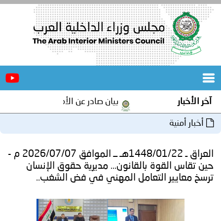
الرئيسية
عن
الأخبار
المجلس
آخر الأخبار
بيان صادر عن الأمانة العامة لمجلس وزرا
المكاتب
أخبار أمنية
دورات
المتخصصة
العراق ـ 1448/01/22هـ ــ الموافق 2026/07/07 م -
المجلس
مؤتمرات
حين تقاس القوة بالقانون... مديرية حقوق الإنسان
ترسخ معايير التعامل المهني في فض الشغب..
و
جهود
و
برامج
اجتماعات