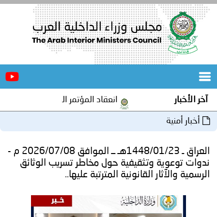
الرئيسية
عن
الأخبار
المجلس
آخر الأخبار
انعقاد المؤتمر العربي الثاني عشر للم
المكاتب
أخبار أمنية
دورات
المتخصصة
العراق ـ 1448/01/23هـ ــ الموافق 2026/07/08 م -
المجلس
مؤتمرات
ندوات توعوية وتثقيفية حول مخاطر تسريب الوثائق
الرسمية والآثار القانونية المترتبة عليها..
و
جهود
و
برامج
اجتماعات