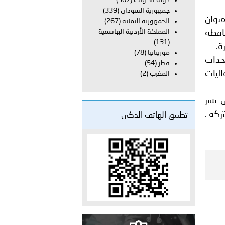
دولة الكويت
(367)
راتية
جمهورية السودان
(339)
عنوان
الجمهورية اليمنية
(267)
المملكة الأردنية الهاشمية
حافظة
(131)
ة.
موريتانيا
(78)
أحداث
قطر
(54)
آليات
المغرب
(2)
 نشر
ركة .
تطبيق الهاتف الذكي