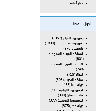
أخبار أمنية
لفلسطينية والكلية الدولية الجامعية للعلوم والصحة توقعان اتفاقية
الدول الأعضاء
معي..
جمهورية العراق
(1357)
جمهورية مصر العربية
(1038)
بوظبي تحذر من زيادة عدد الركاب في المركبات حفاظًا على سلامة
فلسطين
(976)
المملكة العربية السعودية
(801)
الامارات العربية المتحدة
 أبوظبي تطلع وفد الشرطة الإيطالية على منظومتي التأهيل الشرطي
(740)
الجزائر
(719)
مملكة البحرين
(503)
دولة ليبيا
(488)
بوظبي تنظم حملة للتبرع بالدم في منطقة الظفرة تعزيزا للمسؤولية
الجمهورية اللبنانية
(413)
سلطنة عمان
(388)
الجمهورية التونسية
(377)
دولة قطر
(375)