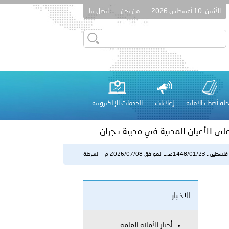
الأثنين، 10 أغسطس 2026
من نحن
اتصل بنا
بوظبي تنظم حملة للتبرع بالدم في منطقة الظفرة تعزيزا للمسؤولية
لة أصداء الأمانة
إعلانات
الخدمات الإلكترونية
راتية
على الأعيان المدنية في مدينة نـجران
فلسطين ـ 1448/01/23هـ ــ الموافق 2026/07/08 م - الشرطة
المجت...
 عشر للمسؤولين عن الأمن السياحي 2026.
الاخبار
أخبار الأمانة العامة