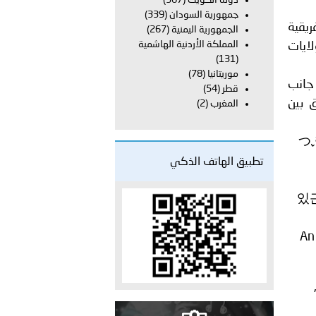
دولة الكويت
(367)
طلق مخيمًا صيفيًا في أريحا وتنفذ محاضرة توعوية للأطفال في رام
جمهورية السودان
(339)
ريقية
الجمهورية اليمنية
(267)
المملكة الأردنية الهاشمية
لايات
(131)
موريتانيا
(78)
 جانب
قطر
(54)
ق بين
المغرب
(2)
تطبيق الهاتف الذكي