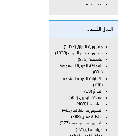
أخبار أمنية
 أبوظبي تطلع وفد الشرطة الإيطالية على منظومتي التأهيل الشرطي
الدول الأعضاء
بوظبي تنظم حملة للتبرع بالدم في منطقة الظفرة تعزيزا للمسؤولية
جمهورية العراق
(1357)
جمهورية مصر العربية
(1038)
فلسطين
(976)
المملكة العربية السعودية
ور المرسومين الأميريين معالي النائب الأول لرئيس مجلس الوزراء
(801)
الامارات العربية المتحدة
أمن العام..
(740)
الجزائر
(719)
قطر في أعمال الاجتماع الثالث عشر للجنة رؤساء الاتحادات الرياضية
مملكة البحرين
(503)
دولة ليبيا
(488)
الجمهورية اللبنانية
(413)
سلطنة عمان
(388)
الجمهورية التونسية
(377)
دولة قطر
(375)