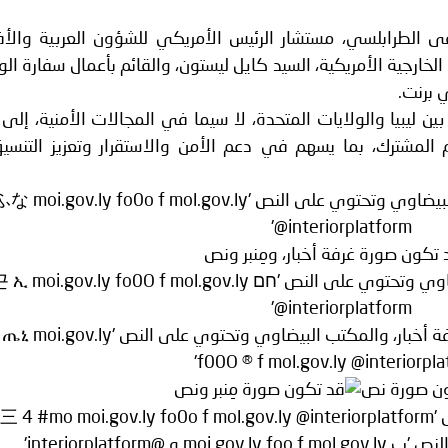
فلسطين ـ 1448/02/21هـ ــ الموافق 2026/08/04 م - الشرطة ت
ى الطرابلسي، مستشار الرئيس الأمريكي للشؤون العربية والأف
ارجية الأمريكية، السيد كايل ليستون، والقائم بأعمال سفارة الو
ي برنت.
اني عشر للمسؤولين عن الأمن السياحي
 بين ليبيا والولايات المتحدة، لا سيما في المجالات الأمنية، إلى
المشترك، بما يسهم في دعم الأمن والاستقرار وتعزيز التنسي