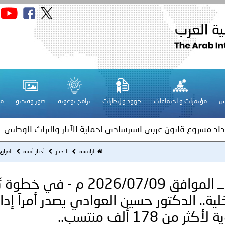
قـطـر ـ 1448/02/21هـ ــ الموافق 2026/08/04 م - مشاركة دولة 
 لدول الخليج العربية..
س
مؤتمرات و اجتماعات
جهود و إنجازات
برامج توعوية
صور وفيديو
مج
ة لمجلس وزراء الداخلية العرب بمناسبة اختتام المؤتمر العربي الثاني
عداد مشروع قانون عربي استرشادي لحماية الآثار والتراث الوطني
اني عشر للمسؤولين عن الأمن السياحي
الرئيسية
الاخبار
أخبار أمنية
العراق ـ 1448/01/24هـ ــ الموافق 2026/07/09 م - 
العراق ـ 1448/01/24هـ ــ الموافق 2026/07/09 م - في
فلسطين ـ 1448/02/22هـ ــ الموافق 2026/08/05 م - الشرطة ا
لية.. الدكتور حسين العوادي يصدر أمراً إداري
 178 ألف منتسب..
ترك في المجالات الأكاديمية والتدريبية، والتوعية والإرشاد المجت