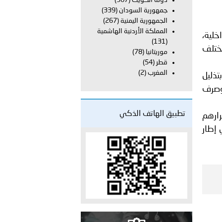
دولة الكويت
(367)
جمهورية السودان
(339)
الجمهورية اليمنية
(267)
 عشر للمسؤولين عن الأمن السياحي 2026.
المملكة الأردنية الهاشمية
خلية،
(131)
 178 ألف منتسب من مختلف
موريتانيا
(78)
قطر
(54)
المغرب
(2)
تذليل
وصرف
تطبيق الهاتف الذكي
ارهم
إطار