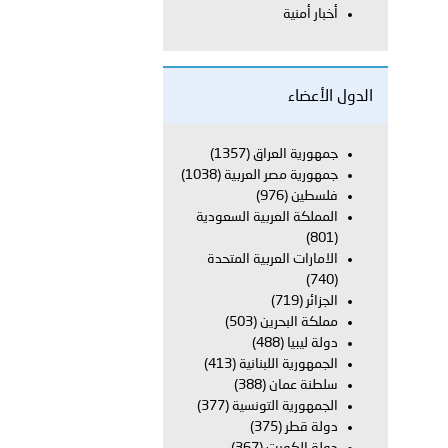
أخبار أمنية
بوظبي تحذر من زيادة عدد الركاب في المركبات حفاظًا على سلامة
الدول الأعضاء
 أبوظبي تطلع وفد الشرطة الإيطالية على منظومتي التأهيل الشرطي
جمهورية العراق
(1357)
جمهورية مصر العربية
(1038)
فلسطين
(976)
المملكة العربية السعودية
بوظبي تنظم حملة للتبرع بالدم في منطقة الظفرة تعزيزا للمسؤولية
(801)
الامارات العربية المتحدة
(740)
الجزائر
(719)
ور المرسومين الأميريين معالي النائب الأول لرئيس مجلس الوزراء
مملكة البحرين
(503)
دولة ليبيا
(488)
أمن العام..
الجمهورية اللبنانية
(413)
سلطنة عمان
(388)
الجمهورية التونسية
(377)
قطر في أعمال الاجتماع الثالث عشر للجنة رؤساء الاتحادات الرياضية
دولة قطر
(375)