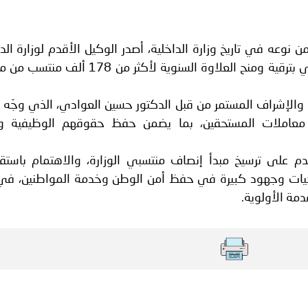
 لدول الخليج العربية..
ة لمجلس وزراء الداخلية العرب بمناسبة اختتام المؤتمر العربي الثاني
ن نوعه في تاريخ وزارة الداخلية، أصدر الوكيل الأقدم لوزارة الدا
الدكتور حسين العوادي، أمراً إدارياً يقضي بترقية ومنح العلاوة السنوية لأكثر من
رة والإشراف المستمر من قبل الدكتور حسين العوادي، الذي وجّه ب
 معاملات المستحقين، بما يضمن حفظ حقوقهم الوظيفية 
م على ترسيخ مبدأ إنصاف منتسبي الوزارة، والاهتمام باستقر
ضحيات وجهود كبيرة في حفظ أمن الوطن وخدمة المواطنين، في 
مة الأولوية.