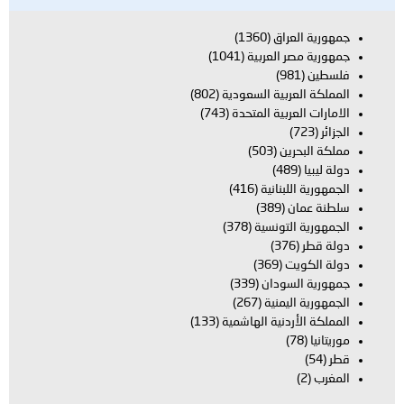
اق
(1360)
العربية
(1041)
بية السعودية
(802)
بية المتحدة
(743)
ن
(503)
بنانية
(416)
(389)
تونسية
(378)
(369)
ودان
(339)
يمنية
(267)
دنية الهاشمية
(133)