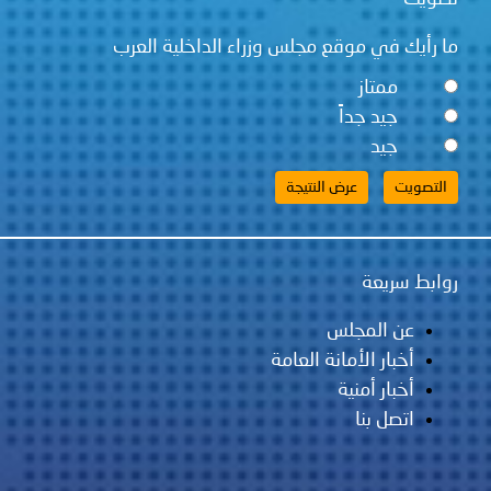
قع مجلس وزراء الداخلية العرب
ً
لس
مانة العامة
ية