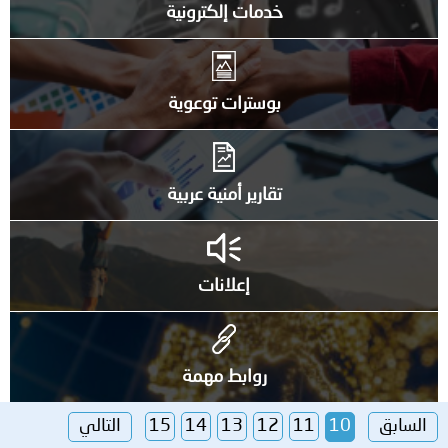
خدمات إلكترونية
بوسترات توعوية
تقارير أمنية عربية
إعلانات
روابط مهمة
السابق
10
11
12
13
14
15
التالي