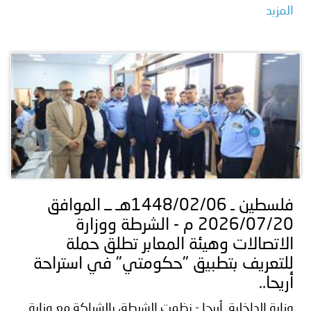
المزيد
فلسطين ـ 1448/02/06هـ ــ الموافق
2026/07/20 م - الشرطة ووزارة
الاتصالات وهيئة المعابر تطلق حملة
للتعريف بتطبيق "حكومتي" في استراحة
أريحا..
وزارة الداخلية أريحا - نظمت الشرطة، بالشراكة مع وزارة