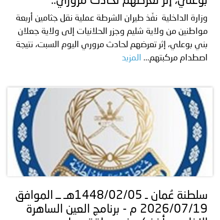
بوعلي، إثر تعرضهم لحادث مروري..
وزارة الداخلية نفّذ طيران الشرطة عملية نقل جثامين أربعة
مواطنين من ولاية شليم وجزر الحلانيات إلى ولاية جعلان
بني بوعلي، إثر تعرضهم لحادث مروري اليوم السبت، نتيجة
اصطدام مركبتهم...
المزيد
سلطنة عُمان ـ 1448/02/05هـ ــ الموافق
2026/07/19 م - برنامج العين الساهرة