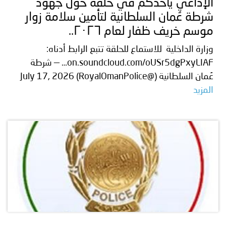
الإذاعي يأخذكم في حلقة حول جهود
شرطة عُمان السلطانية لتأمين سلامة زوار
موسم خريف ظفار لعام ٢٠٢٦..
وزارة الداخلية للاستماع للحلقة تتبع الرابط أدناه:
on.soundcloud.com/oUSr5dgPxyLIAF… — شرطة
عُمان السلطانية (@RoyalOmanPolice) July 17, 2026
المزيد