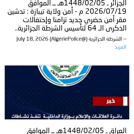
الجزائر ـ 1448/02/05هـ ــ الموافق
2026/07/19 م - أمن ولاية تيبازة : تدشين
مقر أمن حضري جديد تزامنا وإحتفالات
الذكرى الـ 64 لتأسيس الشرطة الجزائرية..
— الشرطة الجزائرية (@AlgeriePolice) July 18, 2026
المزيد
العراق ـ 1448/02/05هـ ــ الموافق