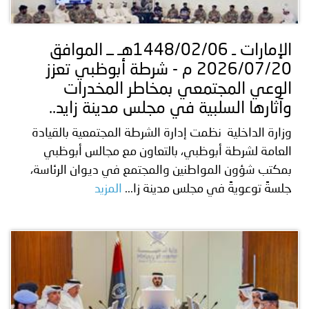
توعوية
إنجازات
الخدمات
صور
الإلكترونية
الإمارات ـ 1448/02/06هـ ــ الموافق
2026/07/20 م - شرطة أبوظبي تعزز
مجلة
وفيديو
الوعي المجتمعي بمخاطر المخدرات
أصداء
إعلانات
وآثارها السلبية في مجلس مدينة زايد..
وزارة الداخلية نظمت إدارة الشرطة المجتمعية بالقيادة
من
الأمانة
العامة لشرطة أبوظبي، بالتعاون مع مجالس أبوظبي
نحن
اتصل
بمكتب شؤون المواطنين والمجتمع في ديوان الرئاسة،
جلسةً توعويةً في مجلس مدينة زا...
المزيد
بنا