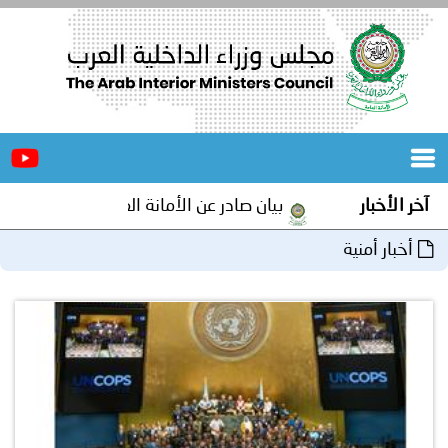
الرئيسية
عن
الأخبار
المجلس
آخر الأخبار
بيان صادر عن الأمانة العامة لمجلس وزراء الداخلية 
المكاتب
أخبار أمنية
دورات
المتخصصة
المجلس
مؤتمرات
و
جهود
و
برامج
اجتماعات