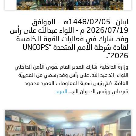
توعوية
إنجازات
الخدمات
صور
الإلكترونية
لبنان ـ 1448/02/05هـ ــ الموافق
2026/07/19 م - اللواء عبدالله على رأس
مجلة
وفيديو
وفد، شارك في فعاليات القمة الـخامسة
أصداء
إعلانات
لقادة شرطة الأمم المتحدة “UNCOPS
2026”..
من
الأمانة
وزارة الداخلية شارك المدير العام لقوى الأمن الداخلي
نحن
اتصل
اللّواء رائد عبد الله، على رأس وفدٍ رسمي من المديريّة
العامّة، ضمّ رئيس شعبة المعلومات العميد محمود
بنا
قبرصلي ورئيس الديوان الع...
المزيد