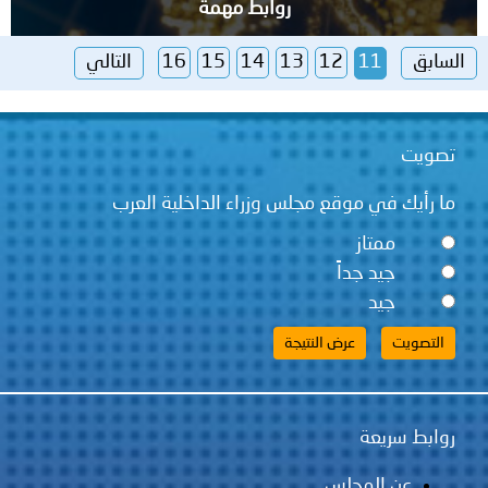
روابط مهمة
السابق
11
12
13
14
15
16
التالي
تصويت
ما رأيك في موقع مجلس وزراء الداخلية العرب
ممتاز
جيد جداً
جيد
روابط سريعة
عن المجلس