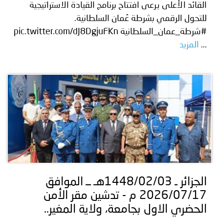
القائد الأعلى يرعى افتتاح برنامج القيادة الاستراتيجية
للتحول الرقمي بشرطة عُمان السلطانية.
#شرطة_عمان_السلطانية pic.twitter.com/dJ8DgjuFKn
...
المزيد
الجزائر ـ 1448/02/03هـ ــ الموافق
2026/07/17 م - تدشين مقر الأمن
الحضري الاول بجامعة، ولاية المغير..