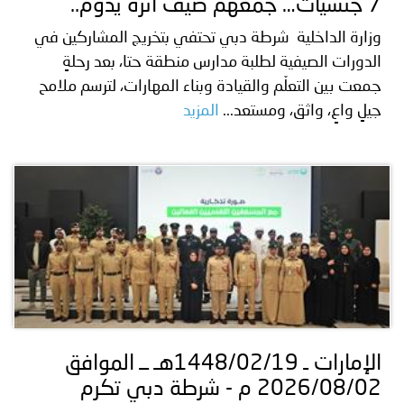
7 جنسيات… جمعهم صيفٌ أثره يدوم..
وزارة الداخلية شرطة دبي تحتفي بتخريج المشاركين في
الدورات الصيفية لطلبة مدارس منطقة حتا، بعد رحلةٍ
جمعت بين التعلّم والقيادة وبناء المهارات، لترسم ملامح
جيلٍ واعٍ، واثق، ومستعد...
المزيد
الإمارات ـ 1448/02/19هـ ــ الموافق
2026/08/02 م - شرطة دبي تكرم