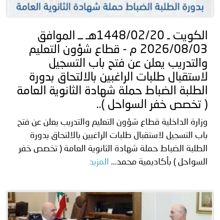
توعوية
إنجازات
الخدمات
صور
الإلكترونية
الكويت ـ 1448/02/20هـ ــ الموافق
2026/08/03 م - قطاع شؤون التعليم
مجلة
وفيديو
والتدريب يعلن عن فتح باب التسجيل
أصداء
إعلانات
لاستقبال طلبات الراغبين بالالتحاق بدورة
الطلبة الضباط حملة شهادة الثانوية العامة
من
الأمانة
( تخصص خفر السواحل )..
نحن
اتصل
وزارة الداخلية قطاع شؤون التعليم والتدريب يعلن عن فتح
باب التسجيل لاستقبال طلبات الراغبين بالالتحاق بدورة
بنا
الطلبة الضباط حملة شهادة الثانوية العامة ( تخصص خفر
السواحل ) بأكاديمية محمد...
المزيد