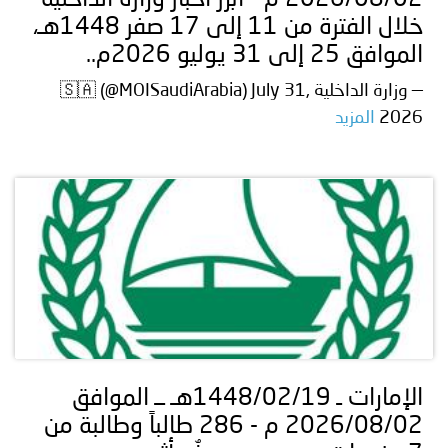
2026/08/02 م - أبرز أخبار وزارة الداخلية
خلال الفترة من 11 إلى 17 صفر 1448هـ،
الموافق 25 إلى 31 يوليو 2026م..
— وزارة الداخلية 🇸🇦 (@MOISaudiArabia) July 31,
2026
المزيد
الإمارات ـ 1448/02/19هـ ــ الموافق
2026/08/02 م - 286 طالباً وطالبة من