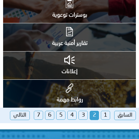
بوسترات توعوية
تقارير أمنية عربية
إعلانات
روابط مهمة
السابق
1
2
3
4
5
6
7
التالي