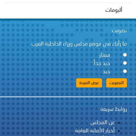
توعوية
إنجازات
الخدمات
ألبومات
صور
الإلكترونية
تصويت
مجلة
وفيديو
ما رأيك في موقع مجلس وزراء الداخلية العرب
أصداء
إعلانات
ممتاز
من
الأمانة
جيد جداً
جيد
نحن
اتصل
بنا
روابط سريعة
عن المجلس
أخبار الأمانة العامة