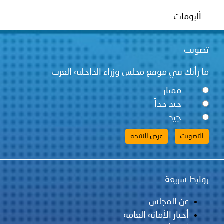
توعوية
إنجازات
الخدمات
ألبومات
صور
الإلكترونية
تصويت
مجلة
وفيديو
ما رأيك في موقع مجلس وزراء الداخلية العرب
أصداء
إعلانات
ممتاز
من
الأمانة
جيد جداً
جيد
نحن
اتصل
بنا
روابط سريعة
عن المجلس
أخبار الأمانة العامة