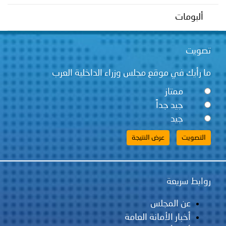
توعوية
إنجازات
الخدمات
ألبومات
صور
الإلكترونية
تصويت
مجلة
وفيديو
ما رأيك في موقع مجلس وزراء الداخلية العرب
أصداء
إعلانات
ممتاز
من
الأمانة
جيد جداً
جيد
نحن
اتصل
بنا
روابط سريعة
عن المجلس
أخبار الأمانة العامة