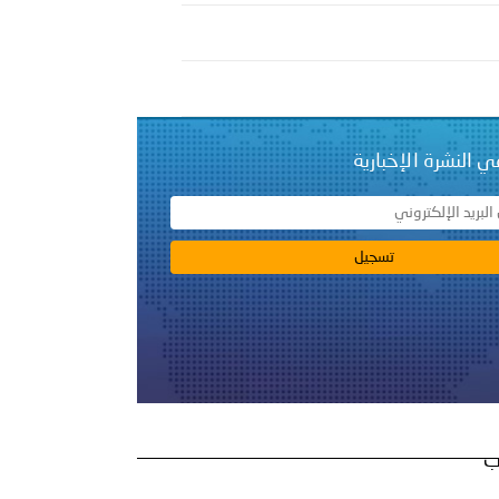
بوظبي تحذر من زيادة عدد الركاب في المركبات حفاظًا على سلامة
 أبوظبي تطلع وفد الشرطة الإيطالية على منظومتي التأهيل الشرطي
ي النشرة الإخبارية
بوظبي تنظم حملة للتبرع بالدم في منطقة الظفرة تعزيزا للمسؤولية
ور المرسومين الأميريين معالي النائب الأول لرئيس مجلس الوزراء
أمن العام..
دفعة جديدة من حماة الحق وحراس المبادئ تلتحق بشرطة عُمان
ب