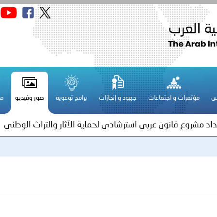
سلطنة عُمان ـ 1448/02/21هـ ــ الموافق 2026/08/04 م - 
س
مؤتمرات و اجتماعات
جهود و إنجازات
برامج توعوية
صور وفيديو
مج
ة لمجلس وزراء الداخلية العرب بمناسبة اختتام المؤتمر العربي الثاني
عداد مشروع قانون عربي استرشادي لحماية الآثار والتراث الوطني
اني عشر للمسؤولين عن الأمن السياحي
فلسطين ـ 1448/02/22هـ ــ الموافق 2026/08/05 م - الشرطة ا
ترك في المجالات الأكاديمية والتدريبية، والتوعية والإرشاد المجت