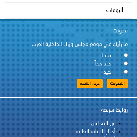
توعوية
إنجازات
الخدمات
ألبومات
صور
الإلكترونية
تصويت
مجلة
وفيديو
ما رأيك في موقع مجلس وزراء الداخلية العرب
أصداء
إعلانات
ممتاز
من
الأمانة
جيد جداً
جيد
نحن
اتصل
بنا
روابط سريعة
عن المجلس
أخبار الأمانة العامة