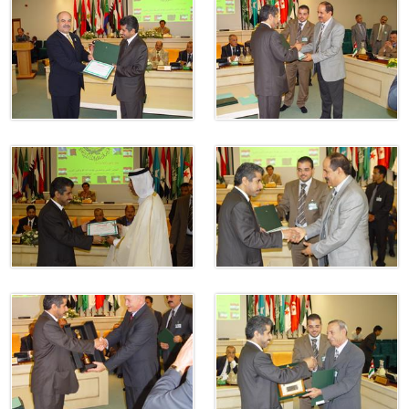
ترك في المجالات الأكاديمية والتدريبية، والتوعية والإرشاد المجت
الإمارات ـ 1448/02/22هـ ــ الموافق 2026/08/05 م - شرطة أ
الإمارات ـ 1448/02/22هـ ــ الموافق 2026/08/05 م - شرطة
الإمارات ـ 1448/02/22هـ ــ الموافق 2026/08/05 م - شرطة أ
الكويت ـ 1448/02/22هـ ــ الموافق 2026/08/05 م - بمناسبة صد
 وزارياً بتعيين اللواء حمد أحمد المنيفي وكيل وزارة مساعد لشؤون ال