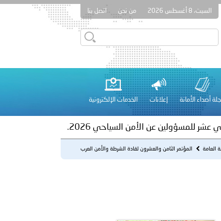
السبت، 8 أغسطس 2026
من نحن
اتصل بنا
ور المرسومين الأميريين معالي النائب الأول لرئيس مجلس الوزراء
أمن العام..
على الأعيان المدنية في مدينة نـجران
لة أصداء الأمانة
إعلانات
الخدمات الإلكترونية
 عشر للمسؤولين عن الأمن السياحي 2026.
نة العامة
المؤتمر الثامن والعشرون لقادة الشرطة والأمن العرب
2004م.
لفلسطينية والكلية الدولية الجامعية للعلوم والصحة توقعان اتفاقية