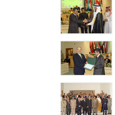
معي..
بوظبي تحذر من زيادة عدد الركاب في المركبات حفاظًا على سلامة
 أبوظبي تطلع وفد الشرطة الإيطالية على منظومتي التأهيل الشرطي
بوظبي تنظم حملة للتبرع بالدم في منطقة الظفرة تعزيزا للمسؤولية
ور المرسومين الأميريين معالي النائب الأول لرئيس مجلس الوزراء
أمن العام..