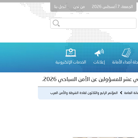
الجمعة، 7 أغسطس 2026
من نحن
اتصل بنا
ور المرسومين الأميريين معالي النائب الأول لرئيس مجلس الوزراء
أمن العام..
على الأعيان المدنية في مدينة نـجران
لة أصداء الأمانة
إعلانات
الخدمات الإلكترونية
 عشر للمسؤولين عن الأمن السياحي 2026.
انة العامة
المؤتمر الرابع والثلاثون لقادة الشرطة والأمن العرب
2010م.
لفلسطينية والكلية الدولية الجامعية للعلوم والصحة توقعان اتفاقية