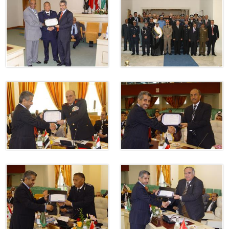
ترك في المجالات الأكاديمية والتدريبية، والتوعية والإرشاد المجت
الإمارات ـ 1448/02/22هـ ــ الموافق 2026/08/05 م - شرطة أ
الإمارات ـ 1448/02/22هـ ــ الموافق 2026/08/05 م - شرطة
الإمارات ـ 1448/02/22هـ ــ الموافق 2026/08/05 م - شرطة أ
الكويت ـ 1448/02/22هـ ــ الموافق 2026/08/05 م - بمناسبة صد
 وزارياً بتعيين اللواء حمد أحمد المنيفي وكيل وزارة مساعد لشؤون ال