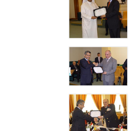
معي..
بوظبي تحذر من زيادة عدد الركاب في المركبات حفاظًا على سلامة
 أبوظبي تطلع وفد الشرطة الإيطالية على منظومتي التأهيل الشرطي
بوظبي تنظم حملة للتبرع بالدم في منطقة الظفرة تعزيزا للمسؤولية
ور المرسومين الأميريين معالي النائب الأول لرئيس مجلس الوزراء
أمن العام..