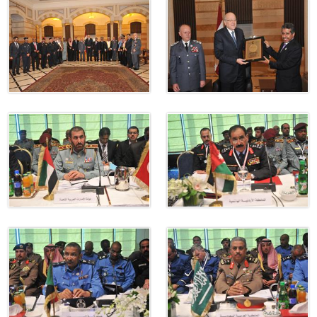
ترك في المجالات الأكاديمية والتدريبية، والتوعية والإرشاد المجت
الإمارات ـ 1448/02/22هـ ــ الموافق 2026/08/05 م - شرطة أ
الإمارات ـ 1448/02/22هـ ــ الموافق 2026/08/05 م - شرطة
الإمارات ـ 1448/02/22هـ ــ الموافق 2026/08/05 م - شرطة أ
الكويت ـ 1448/02/22هـ ــ الموافق 2026/08/05 م - بمناسبة صد
 وزارياً بتعيين اللواء حمد أحمد المنيفي وكيل وزارة مساعد لشؤون ال