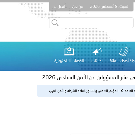
السبت، 8 أغسطس 2026
من نحن
اتصل بنا
ور المرسومين الأميريين معالي النائب الأول لرئيس مجلس الوزراء
أمن العام..
على الأعيان المدنية في مدينة نـجران
لة أصداء الأمانة
إعلانات
الخدمات الإلكترونية
 عشر للمسؤولين عن الأمن السياحي 2026.
ة العامة
المؤتمر الخامس والثلاثون لقادة الشرطة والأمن العرب
2011م.
لفلسطينية والكلية الدولية الجامعية للعلوم والصحة توقعان اتفاقية