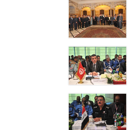
معي..
بوظبي تحذر من زيادة عدد الركاب في المركبات حفاظًا على سلامة
 أبوظبي تطلع وفد الشرطة الإيطالية على منظومتي التأهيل الشرطي
بوظبي تنظم حملة للتبرع بالدم في منطقة الظفرة تعزيزا للمسؤولية
ور المرسومين الأميريين معالي النائب الأول لرئيس مجلس الوزراء
أمن العام..