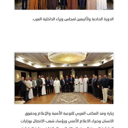
توعوية
إنجازات
الخدمات
صور
الإلكترونية
الدورة الحادية ولأاربعين لمجلس وزراء الداخلية العرب.
مجلة
وفيديو
أصداء
إعلانات
من
الأمانة
نحن
اتصل
بنا
زيارة وفد المكتب العربي للتوعية الأمنية والإعلام وحقوق
الانسان وخبراء الاعلام الأمني ورؤساء شعب الاتصال بوزارات