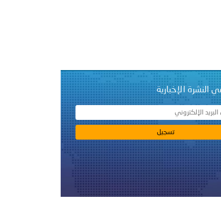
لفلسطينية والكلية الدولية الجامعية للعلوم والصحة توقعان اتفاقية
معي..
بوظبي تحذر من زيادة عدد الركاب في المركبات حفاظًا على سلامة
ي النشرة الإخبارية
 أبوظبي تطلع وفد الشرطة الإيطالية على منظومتي التأهيل الشرطي
بوظبي تنظم حملة للتبرع بالدم في منطقة الظفرة تعزيزا للمسؤولية