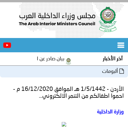
الرئيسية
عن
الأخبار
المجلس
آخر الأخبار
بيان صادر عن الأمانة العامة لمجلس 
المكاتب
ألبومات
دورات
المتخصصة
الأردن - 1/5/1442 هـ الموافق 16/12/2020 م -
المجلس
مؤتمرات
احموا اطفالكم من التنمر الالكتروني...
و
جهود
وزارة الداخلية
و
برامج
اجتماعات