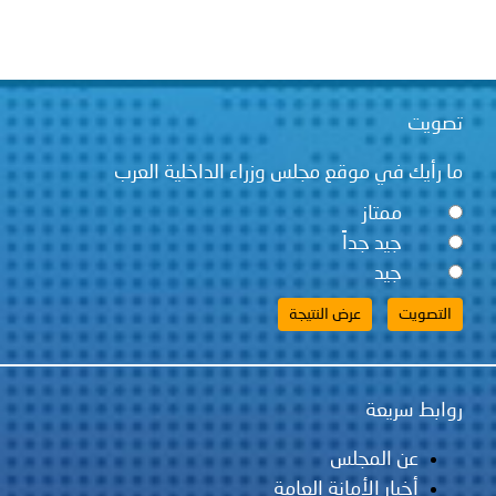
توعوية
إنجازات
الخدمات
صور
الإلكترونية
مجلة
وفيديو
تصويت
أصداء
إعلانات
ما رأيك في موقع مجلس وزراء الداخلية العرب
ممتاز
من
الأمانة
جيد جداً
نحن
اتصل
جيد
بنا
روابط سريعة
عن المجلس
أخبار الأمانة العامة