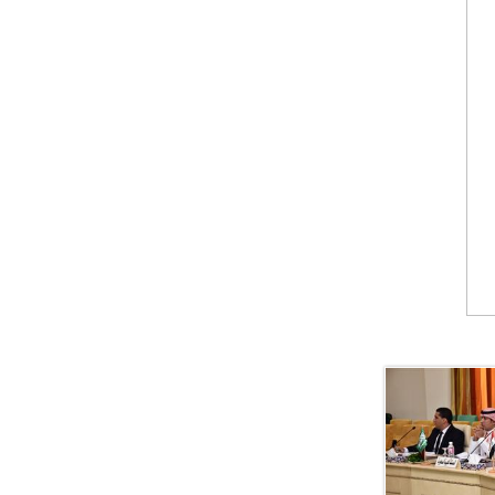
معي..
بوظبي تحذر من زيادة عدد الركاب في المركبات حفاظًا على سلامة
 أبوظبي تطلع وفد الشرطة الإيطالية على منظومتي التأهيل الشرطي
بوظبي تنظم حملة للتبرع بالدم في منطقة الظفرة تعزيزا للمسؤولية
ور المرسومين الأميريين معالي النائب الأول لرئيس مجلس الوزراء
أمن العام..