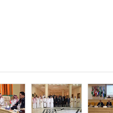
ترك في المجالات الأكاديمية والتدريبية، والتوعية والإرشاد المجت
الإمارات ـ 1448/02/22هـ ــ الموافق 2026/08/05 م - شرطة أ
الإمارات ـ 1448/02/22هـ ــ الموافق 2026/08/05 م - شرطة
الإمارات ـ 1448/02/22هـ ــ الموافق 2026/08/05 م - شرطة أ
الكويت ـ 1448/02/22هـ ــ الموافق 2026/08/05 م - بمناسبة صد
 وزارياً بتعيين اللواء حمد أحمد المنيفي وكيل وزارة مساعد لشؤون ال