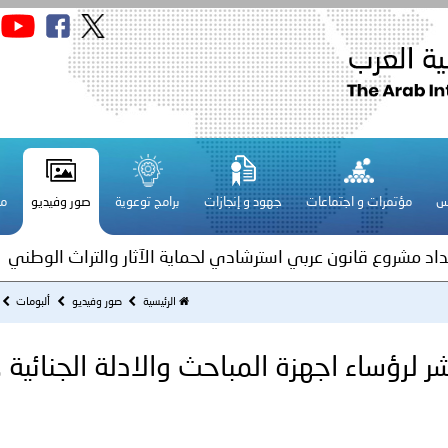
قـطـر ـ 1448/02/21هـ ــ الموافق 2026/08/04 م - مشاركة دولة 
 لدول الخليج العربية..
س
مؤتمرات و اجتماعات
جهود و إنجازات
برامج توعوية
صور وفيديو
مج
ة لمجلس وزراء الداخلية العرب بمناسبة اختتام المؤتمر العربي الثاني
عداد مشروع قانون عربي استرشادي لحماية الآثار والتراث الوطني
الرئيسية
صور وفيديو
ألبومات
فلسطين ـ 1448/02/22هـ ــ الموافق 2026/08/05 م - الشرطة ا
ترك في المجالات الأكاديمية والتدريبية، والتوعية والإرشاد المجت
الإمارات ـ 1448/02/22هـ ــ الموافق 2026/08/05 م - شرطة أ