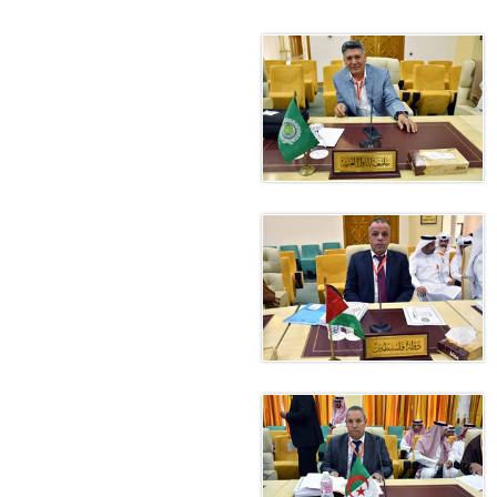
 أبوظبي تطلع وفد الشرطة الإيطالية على منظومتي التأهيل الشرطي
بوظبي تنظم حملة للتبرع بالدم في منطقة الظفرة تعزيزا للمسؤولية
ور المرسومين الأميريين معالي النائب الأول لرئيس مجلس الوزراء
أمن العام..
قطر في أعمال الاجتماع الثالث عشر للجنة رؤساء الاتحادات الرياضية