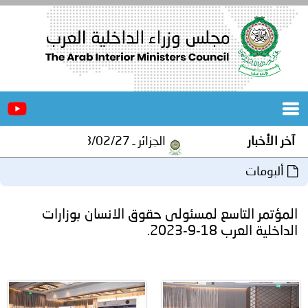
الرئيسية
عن
الأخبار
المجلس
آخر الأخبار
الجزائر ـ 1448/02/27هـ ــ الموافق 2026/08/10 م - مصالح أمن ولاية المنيعة تستقبل أشبال الهلال الاحمر الجزائري بالمنيعة..
المكاتب
ألبومات
دورات
المتخصصة
المؤتمر التاسع لمسئولى حقوق الانسان بوزارات
المجلس
مؤتمرات
الداخلية العرب 18-9-2023.
و
جهود
و
برامج
اجتماعات