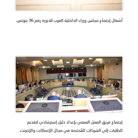
توعوية
إنجازات
الخدمات
صور
الإلكترونية
أشغال إجتماع مجلس وزراء الداخلية العرب للدورة رقم 36 بتونس.
مجلة
وفيديو
أصداء
إعلانات
من
الأمانة
نحن
اتصل
بنا
إجتماع فريق العمل المعني بإعداد دليل إسترشادي لتقديم
الطلبات إلي الشركات المُختصة في مجال الإتصالات والإنترنت .