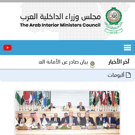
الرئيسية
عن
الأخبار
المجلس
آخر الأخبار
بيان صادر عن الأمانة العامة لمجلس وزراء الداخلية العر
المكاتب
ألبومات
دورات
المتخصصة
المجلس
مؤتمرات
و
جهود
و
برامج
اجتماعات