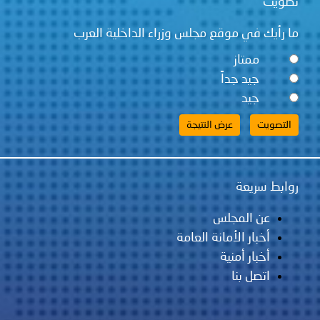
قع مجلس وزراء الداخلية العرب
ً
لس
مانة العامة
ية