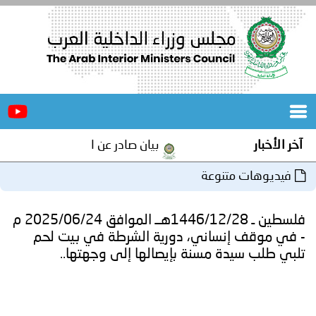
الرئيسية
عن
الأخبار
المجلس
آخر الأخبار
بيان صادر عن الأمانة العامة لمجلس و
المكاتب
فيديوهات متنوعة
دورات
المتخصصة
فلسطين ـ 1446/12/28هــ الموافق 2025/06/24 م
المجلس
مؤتمرات
- في موقف إنساني، دورية الشرطة في بيت لحم
تلبي طلب سيدة مسنة بإيصالها إلى وجهتها..
و
جهود
و
برامج
اجتماعات