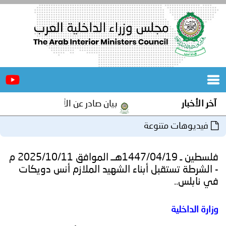
الرئيسية
عن
الأخبار
المجلس
بيان صادر عن الأمانة العامة لمجلس وزراء الداخلية العر
المكاتب
نوعة
دورات
المتخصصة
فلسطين ـ 1447/04/19هــ الموافق 2025/10/11 م
المجلس
مؤتمرات
ل أبناء الشهيد الملازم أنس دويكات
و
جهود
و
برامج
اجتماعات