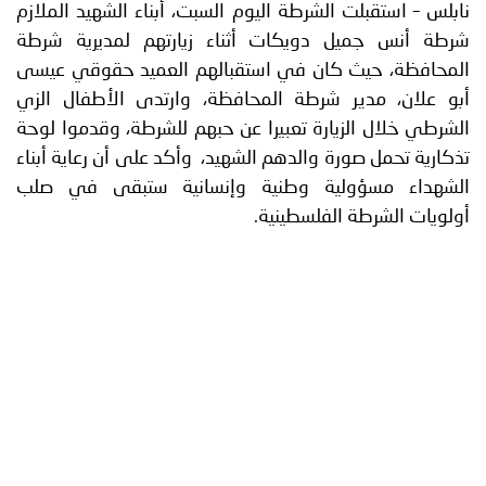
الشرطة اليوم السبت، أبناء الشهيد الملازم
توعوية
إنجازات
الخدمات
 دويكات أثناء زيارتهم لمديرية شرطة
صور
الإلكترونية
 كان في استقبالهم العميد حقوقي عيسى
 شرطة المحافظة، وارتدى الأطفال الزي
مجلة
وفيديو
يارة تعبيرا عن حبهم للشرطة، وقدموا لوحة
ة والدهم الشهيد، وأكد على أن رعاية أبناء
أصداء
إعلانات
لية وطنية وإنسانية ستبقى في صلب
من
الأمانة
الفلسطينية.
نحن
اتصل
بنا