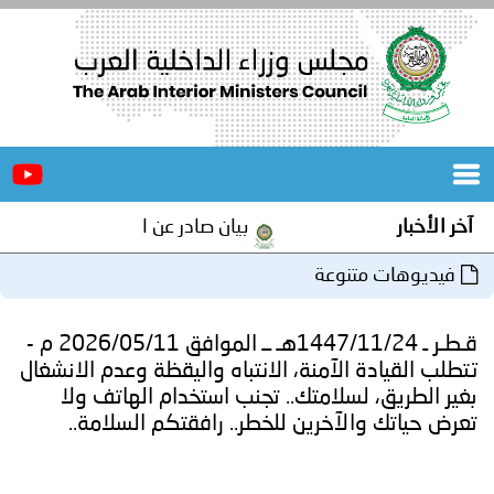
الرئيسية
عن
الأخبار
المجلس
آخر الأخبار
بيان صادر عن الأمانة العامة لمجلس و
المكاتب
فيديوهات متنوعة
دورات
المتخصصة
قـطـر ـ 1447/11/24هـ ــ الموافق 2026/05/11 م -
المجلس
مؤتمرات
تتطلب القيادة الآمنة، الانتباه واليقظة وعدم الانشغال
بغير الطريق، لسلامتك.. تجنب استخدام الهاتف ولا
و
جهود
تعرض حياتك والآخرين للخطر.. رافقتكم السلامة..
و
برامج
اجتماعات