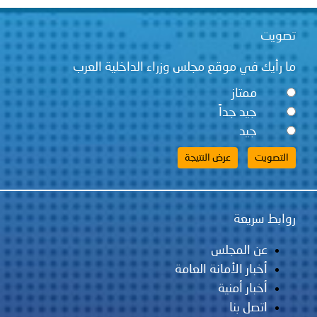
قع مجلس وزراء الداخلية العرب
ً
لس
مانة العامة
ية