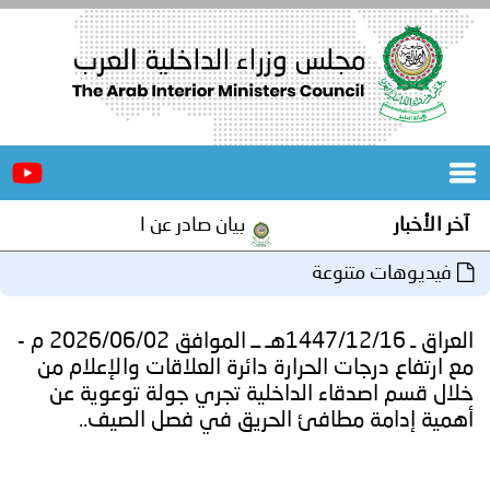
الرئيسية
عن
الأخبار
المجلس
بيان صادر عن الأمانة العامة لمجلس وزراء الداخلية ال
المكاتب
نوعة
دورات
المتخصصة
العراق ـ 1447/12/16هـ ــ الموافق 2026/06/02 م -
المجلس
مؤتمرات
 الحرارة دائرة العلاقات والإعلام من
اء الداخلية تجري جولة توعوية عن
و
جهود
طافئ الحريق في فصل الصيف..
و
برامج
اجتماعات