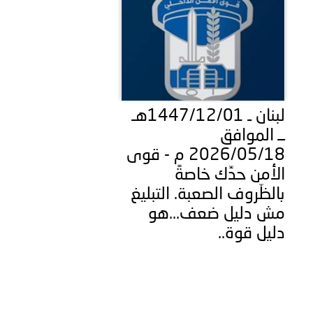
لبنان ـ 1447/12/01هـ
ــ الموافق
2026/05/18 م - قوى
الأمن حدِّك خاصةً
بالظّروف الصعبة. التبليغ
مش دليل ضعف...هو
دليل قوة..