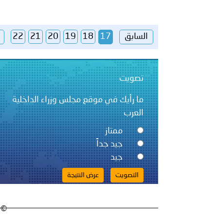
السابق
17
18
19
20
21
22
تصويت
ما رأيك في موقع مجلس وزراء الداخلية
العرب
ممتاز
جيد جداً
جيد
© 