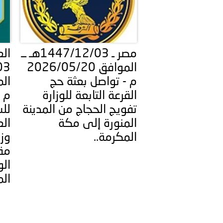
توعوية
إنجازات
الخدمات
صور
الإلكترونية
الجميع..
مجلة
وفيديو
مصر ـ 1447/12/03هـ ــ
الع
الموافق 2026/05/20
أصداء
إعلانات
م - تواصل بعثة حج
والمدينة الآمنة..
القرعة التابعة للوزارة
م 
من
الأمانة
تفويج الحجاج من المدينة
للس
نحن
اتصل
المنورة إلى مكة
ال
المجتمعية..
المكرمة..
وزا
بنا
مق
الو
الم
ووزير الداخلية يصدر قراراً