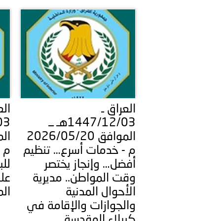
السلطانية..
بيان صادر عن الأمانة العام
العراق ـ
الع
1447/12/03هـ ــ
الموافق 2026/05/20
م - خدمات أسرع… تنظيم
م -
أفضل… وإنجاز يختصر
للب
وقت المواطن.. مديرية
على
الأحوال المدنية
ال
والجوازات والإقامة في
كربلاء المقدسة..