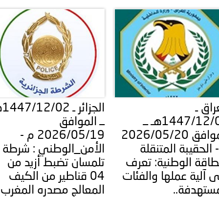
ة لمجلس وزراء الداخلية العرب بمناسبة اختتام المؤتمر العربي الثاني
راق ـ
الجزا
1447/12/03هـ ــ
ــ الموافق
الموافق 2026/05/20
2026/05/19 م -
 الحقيبة المتنقلة
الأمن_الوطني : شرطة
طاقة الوطنية: تعرف
تلمسان تضبط أزيد من
 آلية عملها والفئات
04 قناطير من الكيف
مستهدفة..
المعالج مصدره المغرب..