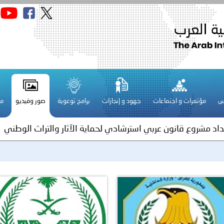
سلطنة عُمان ـ 1448/02/21هـ ــ الموافق 2026/08/04 م - 
س
مؤتمرات و اجتماعات
جهود و إنجازات
برامج توعوية
صور وفيديو
مج
ة لمجلس وزراء الداخلية العرب بمناسبة اختتام المؤتمر العربي الثاني
عداد مشروع قانون عربي استرشادي لحماية الآثار والتراث الوطني
اني عشر للمسؤولين عن الأمن السياحي
فلسطين ـ 1448/02/22هـ ــ الموافق 2026/08/05 م - الشرطة ا
ترك في المجالات الأكاديمية والتدريبية، والتوعية والإرشاد المجت