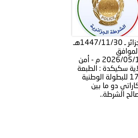
الجزائر ـ 1447/11/30هـ
الموافق
2026/05/17 م - أمن
اية سكيكدة : الطبعة
الـ17 للبطولة الوطنية
اراتي دو ما بين
الح الشرطة..