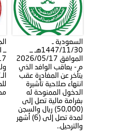
السعودية ـ
1447/11/30هـ ــ
ــ 
الموافق 2026/05/17
م - ‏يعاقب الوافد الذي
ول
يتأخر عن المغادرة عقب
انتهاء صلاحية تأشيرة
للك
الدخول الممنوحة له
مص
بغرامة مالية تصل إلى
(50,000) ريال والسجن
لمدة تصل إلى (6) أشهر
والترحيل..