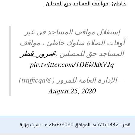
خاطئ ، مواقف المساجد حق للمصلين .
توعوية
إنجازات
الخدمات
صور
الإلكترونية
إستغلال مواقف المساجد في غير
مجلة
وفيديو
أوقات الصلاة سلوك خاطئ ، مواقف
أصداء
إعلانات
المساجد حق للمصلين .
#مرور_قطر
من
الأمانة
pic.twitter.com/1DEk0dkVJq
نحن
اتصل
— الإدارة العامة للمرور (@trafficqa)
بنا
August 25, 2020
قطر - 7/1/1442 هـ الموافق 26/8/2020 م - نشرت وزارة