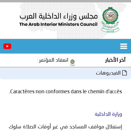
الرئيسية
عن
الأخبار
المجلس
آخر الأخبار
انعقاد المؤتمر العربي الثاني عشر ل
المكاتب
الفيديوهات
دورات
المتخصصة
Caractères non conformes dans le chemin d'accès.
المجلس
مؤتمرات
و
جهود
وزارة الداخلية
و
برامج
اجتماعات
إستغلال مواقف المساجد في غير أوقات الصلاة سلوك