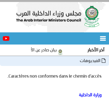
الرئيسية
عن
الأخبار
المجلس
آخر الأخبار
بيان صادر عن الأمانة العامة لمجلس و
المكاتب
الفيديوهات
دورات
المتخصصة
Caractères non conformes dans le chemin d'accès.
المجلس
مؤتمرات
و
جهود
وزارة الداخلية
و
برامج
اجتماعات