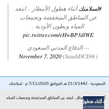
توعوية
إنجازات
الخدمات
#لسلامتك
أثناء هطول الأمطار .. ابتعد
صور
الإلكترونية
عن المناطق المنخفضة وتجمعات
المياه وبطون الأودية .
مجلة
وفيديو
pic.twitter.com/eHwBP3dlWE
أصداء
إعلانات
— الدفاع المدني السعودي
من
الأمانة
November 7, 2020
(@SaudiDCD)
نحن
اتصل
بنا
السعودية - 21/3/1442 هـ الموافق 7/11/2020 م - لسلامتك
أثناء هطول الأمطار .. ابتعد عن المناطق المنخفضة وتجمعات المياه