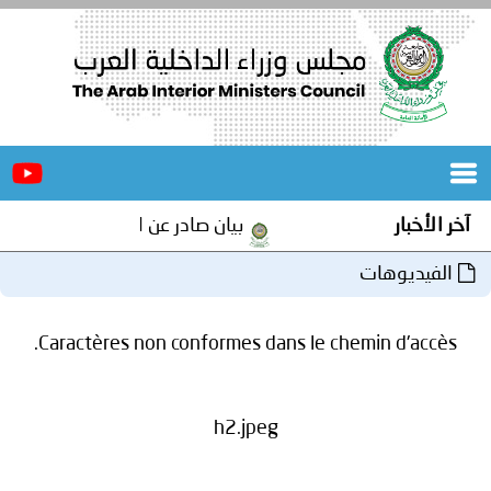
الرئيسية
عن
الأخبار
المجلس
آخر الأخبار
بيان صادر عن الأمانة العامة لمجلس 
المكاتب
الفيديوهات
دورات
المتخصصة
Caractères non conformes dans le chemin d'accès.
المجلس
مؤتمرات
و
جهود
h2.jpeg
و
برامج
اجتماعات