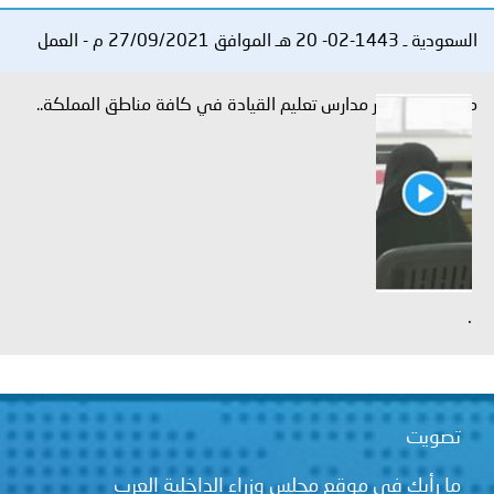
توعوية
إنجازات
الخدمات
السعودية ـ 1443-02- 20 هـ الموافق 27/09/2021 م - العمل
صور
الإلكترونية
متواصل لتطوير مدارس تعليم القيادة في كافة مناطق المملكة..
مجلة
وفيديو
أصداء
إعلانات
من
الأمانة
نحن
اتصل
بنا
.
تصويت
ما رأيك في موقع مجلس وزراء الداخلية العرب