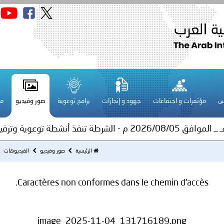
سلطنة عُمان ـ 1448/02/21هـ ــ الموافق 2026/08/04 م - 
س
مؤتمرات و اجتماعات
جهود و إنجازات
برامج توعوية
صور وفيديو
مج
اني عشر للمسؤولين عن الأمن السياحي
فلسطين ـ 1448/02/22هـ ــ الموافق 2026/08/05 م - الشرطة ا
الرئيسية
صور وفيديو
الفيديوهات
ترك في المجالات الأكاديمية والتدريبية، والتوعية والإرشاد المجت
Caractères non conformes dans le chemin d'accès.
الإمارات ـ 1448/02/22هـ ــ الموافق 2026/08/05 م - شرطة أ
image_2025-11-04_131716189.png