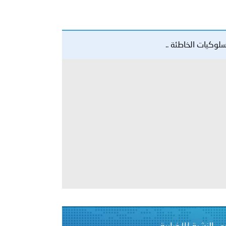
 أبوظبي تطلع وفد الشرطة الإيطالية على منظومتي التأهيل الشرطي
بوظبي تنظم حملة للتبرع بالدم في منطقة الظفرة تعزيزا للمسؤولية
ور المرسومين الأميريين معالي النائب الأول لرئيس مجلس الوزراء
أمن العام..
قطر في أعمال الاجتماع الثالث عشر للجنة رؤساء الاتحادات الرياضية
 تبحث مع سفراء وممثلي دول ومنظمات دولية تنفيذ المرحلة الثانية