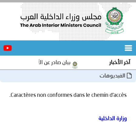
الرئيسية
عن
الأخبار
المجلس
بيان صادر عن الأمانة العامة لمجلس وزراء الداخلي
المكاتب
وهات
دورات
المتخصصة
Caractères non conformes dans le chemin d
المجلس
مؤتمرات
و
جهود
داخلية
و
برامج
اجتماعات