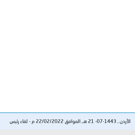
توعوية
إنجازات
الخدمات
صور
الإلكترونية
مجلة
وفيديو
أصداء
إعلانات
من
الأمانة
نحن
اتصل
بنا
الأردن ـ 1443-07- 21 هــ الموافق 22/02/2022 م -‎‎ لقاء رئيس