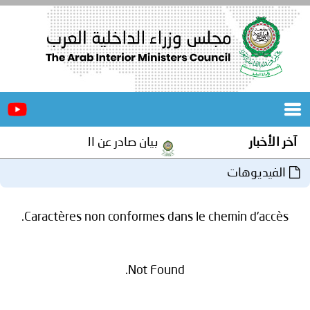
الرئيسية
عن
الأخبار
المجلس
آخر الأخبار
بيان صادر عن الأمانة العامة لمجلس و
المكاتب
الفيديوهات
دورات
المتخصصة
Caractères non conformes dans le chemin d'accès.
المجلس
مؤتمرات
و
جهود
Not Found.
و
برامج
اجتماعات