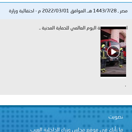
توعوية
إنجازات
الخدمات
مصر ـ 1443/7/28 هــ الموافق 2022/03/01 م - احتفالية وزارة
صور
الإلكترونية
الداخلية بمناسبة اليوم العالمي للحماية المدنية ..
مجلة
وفيديو
أصداء
إعلانات
من
الأمانة
نحن
اتصل
بنا
.
تصويت
ما رأيك في موقع مجلس وزراء الداخلية العرب