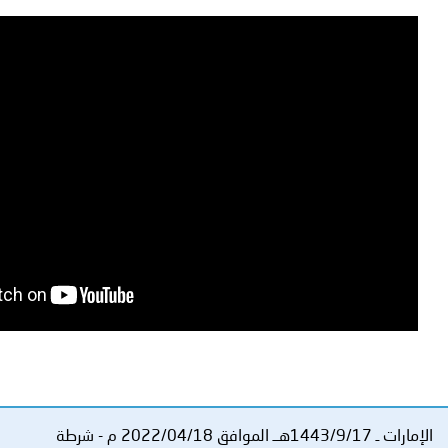
توعوية
إنجازات
الخدمات
صور
الإلكترونية
مجلة
وفيديو
أصداء
إعلانات
من
الأمانة
نحن
اتصل
بنا
الإمارات ـ 1443/9/17هــ الموافق 2022/04/18 م - شرطة