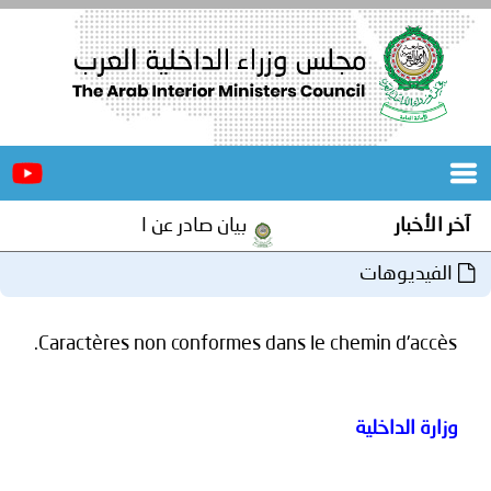
الرئيسية
عن
الأخبار
المجلس
بيان صادر عن الأمانة العامة لمجلس وزراء الداخلية العرب
المكاتب
دورات
المتخصصة
Caractères non conformes dans le c
المجلس
مؤتمرات
و
جهود
و
برامج
اجتماعات