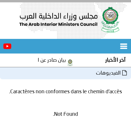
الرئيسية
عن
الأخبار
المجلس
آخر الأخبار
بيان صادر عن الأمانة العامة لمجلس 
المكاتب
الفيديوهات
دورات
المتخصصة
Caractères non conformes dans le chemin d'accès.
المجلس
مؤتمرات
و
جهود
Not Found.
و
برامج
اجتماعات