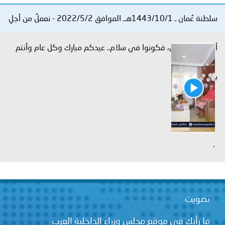
توعوية
إنجازات
الخدمات
سلطنة عُمان ـ 1443/10/1هــ الموافق 2022/5/2 - نعملُ من أجلِ
صور
الإلكترونية
أن تكونوا آمنين، فكونوا في سلام.. عيدكم مبارك وكل عام وأنتم
مجلة
وفيديو
أصداء
إعلانات
بخير .
من
الأمانة
نحن
اتصل
بنا
.
تصويت
ما رأيك في موقع مجلس وزراء الداخلية العرب