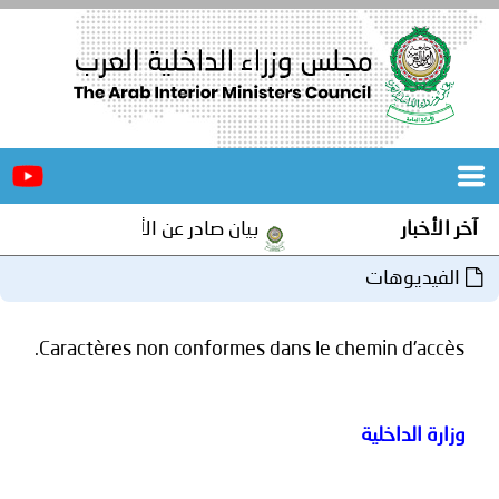
الرئيسية
عن
الأخبار
المجلس
آخر الأخبار
بيان صادر عن الأمانة العامة لمجلس و
المكاتب
الفيديوهات
دورات
المتخصصة
Caractères non conformes dans le chemin d'accès.
المجلس
مؤتمرات
و
جهود
وزارة الداخلية
و
برامج
اجتماعات