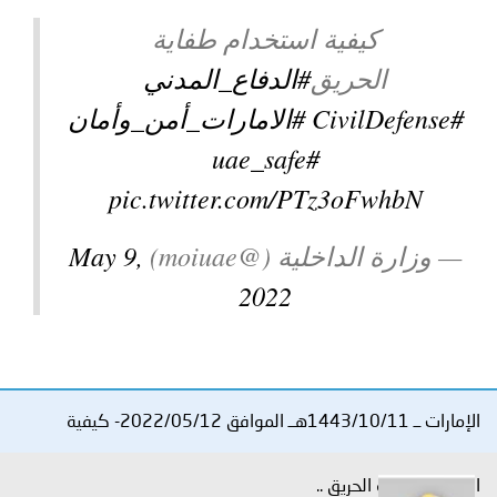
توعوية
إنجازات
الخدمات
كيفية استخدام طفاية
صور
الإلكترونية
الحريق
#الدفاع_المدني
#CivilDefense
#الامارات_أمن_وأمان
مجلة
وفيديو
#uae_safe
أصداء
إعلانات
pic.twitter.com/PTz3oFwhbN
من
الأمانة
— وزارة الداخلية (@moiuae)
May 9,
نحن
اتصل
2022
بنا
الإمارات ــ 1443/10/11هــ الموافق 2022/05/12- كيفية
استخدام طفاية الحريق ..