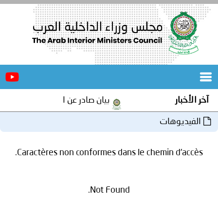
الرئيسية
عن
الأخبار
المجلس
آخر الأخبار
بيان صادر عن الأمانة العامة لمجلس 
المكاتب
الفيديوهات
دورات
المتخصصة
Caractères non conformes dans le chemin d'accès.
المجلس
مؤتمرات
و
جهود
Not Found.
و
برامج
اجتماعات