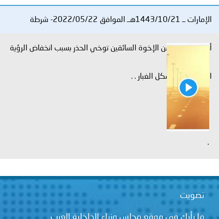
الإمارات ــ 1443/10/21هــ الموافق 2022/05/22- شرطة
أبوظبي⁩ ترجو من الإخوة السائقين توخي الحذر بسبب انخفاض الرؤية
الأفقية أثناء تشكل الغبار . .
.
تصويت
ما رأيك في موقع مجلس وزراء الداخلية العرب