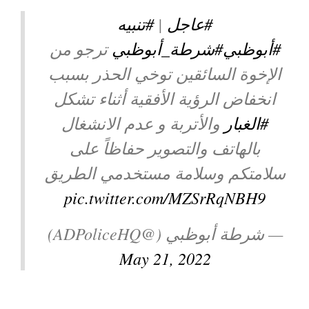
توعوية
إنجازات
الخدمات
#عاجل
|
#تنبيه
صور
الإلكترونية
#أبوظبي
#شرطة_أبوظبي
⁩ ترجو من
الإخوة السائقين توخي الحذر بسبب
مجلة
وفيديو
انخفاض الرؤية الأفقية أثناء تشكل
أصداء
إعلانات
#الغبار
والأتربة و عدم الانشغال
من
الأمانة
بالهاتف والتصوير حفاظاً على
نحن
اتصل
سلامتكم وسلامة مستخدمي الطريق
pic.twitter.com/MZSrRqNBH9
بنا
— شرطة أبوظبي (@ADPoliceHQ)
May 21, 2022