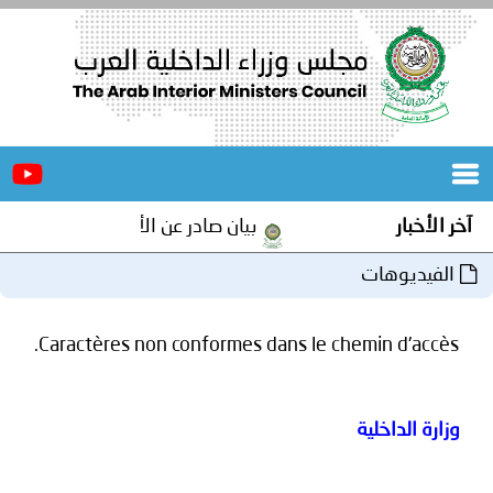
الرئيسية
عن
الأخبار
المجلس
آخر الأخبار
بيان صادر عن الأمانة العامة لمجلس وز
المكاتب
الفيديوهات
دورات
المتخصصة
Caractères non conformes dans le chemin d'accès.
المجلس
مؤتمرات
و
جهود
وزارة الداخلية
و
برامج
اجتماعات