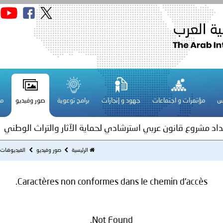
سلطنة عُمان ـ 1448/02/21هـ ــ الموافق 2026/08/04 م - 
س
مؤتمرات و اجتماعات
جهود و إنجازات
برامج توعوية
صور وفيديو
مج
ة لمجلس وزراء الداخلية العرب بمناسبة اختتام المؤتمر العربي الثاني
عداد مشروع قانون عربي استرشادي لحماية الآثار والتراث الوطني
اني عشر للمسؤولين عن الأمن السياحي
الرئيسية
صور وفيديو
الفيديوهات
Caractères non conformes dans le chemin d'accès.
فلسطين ـ 1448/02/22هـ ــ الموافق 2026/08/05 م - الشرطة ا
ترك في المجالات الأكاديمية والتدريبية، والتوعية والإرشاد المجت
Not Found.