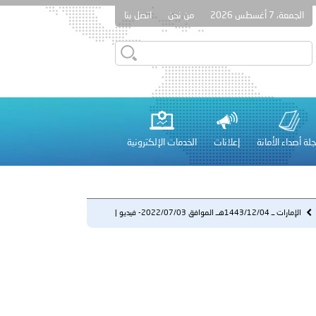
الجمعة، 7 أغسطس 2026
من نحن
اتصل بنا
دفعة جديدة من حماة الحق وحراس المبادئ تلتحق بشرطة عُمان
لة أصداء الأمانة
إعلانات
الخدمات الإلكترونية
 عشر للمسؤولين عن الأمن السياحي 2026.
الإمارات ــ 1443/12/04هــ الموافق 2022/07/03- فيديو |
شاهد خ...
لفلسطينية والكلية الدولية الجامعية للعلوم والصحة توقعان اتفاقية
معي..