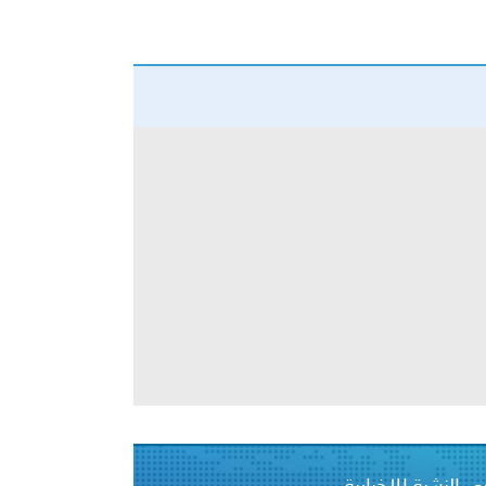
بوظبي تحذر من زيادة عدد الركاب في المركبات حفاظًا على سلامة
 أبوظبي تطلع وفد الشرطة الإيطالية على منظومتي التأهيل الشرطي
بوظبي تنظم حملة للتبرع بالدم في منطقة الظفرة تعزيزا للمسؤولية
ور المرسومين الأميريين معالي النائب الأول لرئيس مجلس الوزراء
أمن العام..
دفعة جديدة من حماة الحق وحراس المبادئ تلتحق بشرطة عُمان