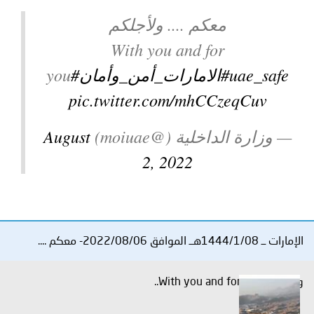
توعوية
إنجازات
الخدمات
معكم .... ولأجلكم
صور
الإلكترونية
With you and for
#uae_safe
#الامارات_أمن_وأمان
you
مجلة
وفيديو
pic.twitter.com/mhCCzeqCuv
أصداء
إعلانات
— وزارة الداخلية (@moiuae)
August
من
الأمانة
2, 2022
نحن
اتصل
بنا
الإمارات ــ 1444/1/08هــ الموافق 2022/08/06- معكم ....
ولأجلكم With you and for you..