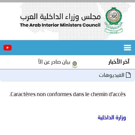
الرئيسية
عن
الأخبار
المجلس
آخر الأخبار
بيان صادر عن الأمانة العامة لمجلس و
المكاتب
الفيديوهات
دورات
المتخصصة
Caractères non conformes dans le chemin d'accès.
المجلس
مؤتمرات
و
جهود
وزارة الداخلية
و
برامج
اجتماعات