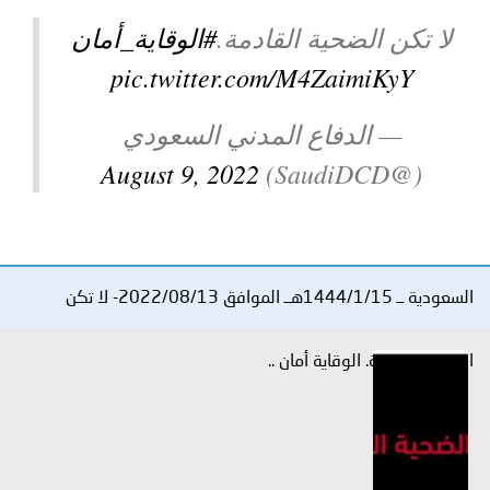
توعوية
إنجازات
الخدمات
لا تكن الضحية القادمة.
#الوقاية_أمان
صور
الإلكترونية
pic.twitter.com/M4ZaimiKyY
مجلة
وفيديو
— الدفاع المدني السعودي
أصداء
إعلانات
August 9, 2022
(@SaudiDCD)
من
الأمانة
نحن
اتصل
السعودية ــ 1444/1/15هــ الموافق 2022/08/13- لا تكن
بنا
الضحية القادمة. الوقاية أمان ..