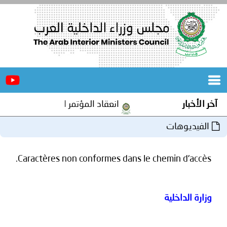
الرئيسية
عن
الأخبار
المجلس
آخر الأخبار
انعقاد المؤتمر العربي الثاني عشر ل
المكاتب
الفيديوهات
دورات
المتخصصة
Caractères non conformes dans le chemin d'accès.
المجلس
مؤتمرات
و
جهود
وزارة الداخلية
و
برامج
اجتماعات