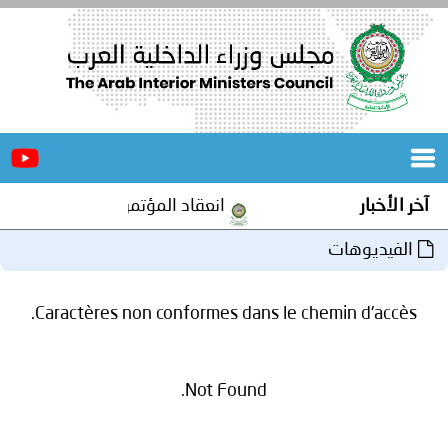
الرئيسية
عن
الأخبار
المجلس
آخر الأخبار
انعقاد المؤتمر العربي الثاني عشر
المكاتب
الفيديوهات
دورات
المتخصصة
Caractères non conformes dans le chemin d'accès.
المجلس
مؤتمرات
و
جهود
Not Found.
و
برامج
اجتماعات