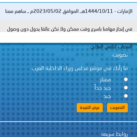
توعوية
إنجازات
الخدمات
الإمارات - 1444/10/11هــ الموافق 2023/05/02م ــ ساهم معنا
صور
الإلكترونية
في إنجاز مهامنا باسرع وقت ممكن ولا تكن عائقا يحول دون وصول
مجلة
وفيديو
أصداء
إعلانات
المصاب لتلقي العلاج..
تصويت
من
الأمانة
ما رأيك في موقع مجلس وزراء الداخلية العرب
نحن
اتصل
ممتاز
بنا
جيد جداً
جيد
روابط سريعة