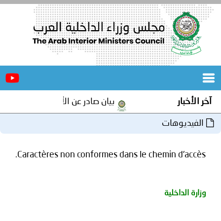
الرئيسية
عن
الأخبار
المجلس
بيان صادر عن الأمانة العامة لمجلس وزراء الداخلية العرب بم
المكاتب
دورات
المتخصصة
Caractères non conformes dans le c
المجلس
مؤتمرات
و
جهود
و
برامج
اجتماعات