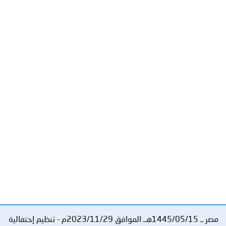
توعوية
إنجازات
الخدمات
صور
الإلكترونية
مجلة
وفيديو
أصداء
إعلانات
من
الأمانة
نحن
اتصل
بنا
مصر ــ 1445/05/15هــ الموافق 2023/11/29م - تنظيم إحتفالية