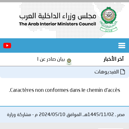
الرئيسية
عن
الأخبار
المجلس
آخر الأخبار
بيان صادر عن الأمانة العامة لمجلس 
المكاتب
الفيديوهات
دورات
المتخصصة
Caractères non conformes dans le chemin d'accès.
المجلس
مؤتمرات
و
جهود
مصر ـ 1445/11/02هــ الموافق 2024/05/10 م - مشاركة وزارة
و
برامج
اجتماعات