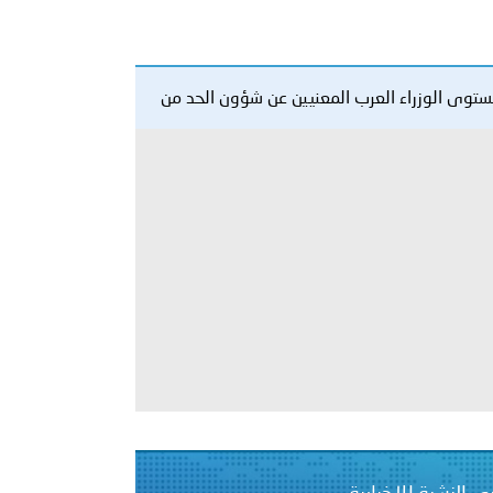
معي..
بوظبي تحذر من زيادة عدد الركاب في المركبات حفاظًا على سلامة
مستوى الوزراء العرب المعنيين عن شؤون الحد من
 أبوظبي تطلع وفد الشرطة الإيطالية على منظومتي التأهيل الشرطي
بوظبي تنظم حملة للتبرع بالدم في منطقة الظفرة تعزيزا للمسؤولية
ور المرسومين الأميريين معالي النائب الأول لرئيس مجلس الوزراء
أمن العام..