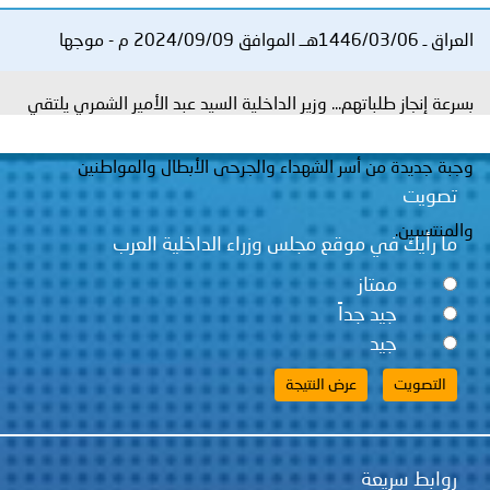
توعوية
إنجازات
الخدمات
العراق ـ 1446/03/06هــ الموافق 2024/09/09 م - موجها
صور
الإلكترونية
بسرعة إنجاز طلباتهم... وزير الداخلية السيد عبد الأمير الشمري يلتقي
مجلة
وفيديو
أصداء
إعلانات
وجبة جديدة من أسر الشهداء والجرحى الأبطال والمواطنين
تصويت
من
الأمانة
والمنتسبين.
ما رأيك في موقع مجلس وزراء الداخلية العرب
نحن
اتصل
ممتاز
بنا
جيد جداً
جيد
روابط سريعة