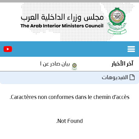
الرئيسية
عن
الأخبار
المجلس
آخر الأخبار
بيان صادر عن الأمانة العامة لمجلس 
المكاتب
الفيديوهات
دورات
المتخصصة
Caractères non conformes dans le chemin d'accès.
المجلس
مؤتمرات
و
جهود
Not Found.
و
برامج
اجتماعات