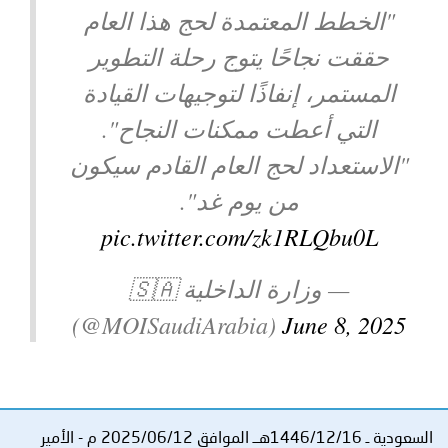
"الخطط المعتمدة لحج هذا العام
توعوية
إنجازات
الخدمات
حققت نجاحًا يتوج رحلة التطوير
صور
الإلكترونية
المستمر، إنفاذًا لتوجيهات القيادة
مجلة
وفيديو
التي أعطت ممكنات النجاح".
أصداء
إعلانات
"الاستعداد لحج العام القادم سيكون
من يوم غد".
من
الأمانة
pic.twitter.com/zk1RLQbu0L
نحن
اتصل
— وزارة الداخلية 🇸🇦
بنا
(@MOISaudiArabia)
June 8, 2025
السعودية ـ 1446/12/16هــ الموافق 2025/06/12 م - الأمير