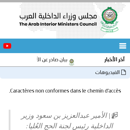
الرئيسية
عن
الأخبار
المجلس
آخر الأخبار
بيان صادر عن الأمانة العامة لمجلس و
المكاتب
الفيديوهات
دورات
المتخصصة
Caractères non conformes dans le chemin d'accès.
المجلس
مؤتمرات
و
جهود
📹| الأمير عبدالعزيز بن سعود وزير
و
برامج
اجتماعات
الداخلية رئيس لجنة الحج العُليا: